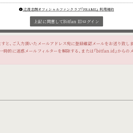
辻凌志朗オフィシャルファンクラブ「FRAME」 利用規約
上記に同意してBitfan IDログイン
ますと、ご入力頂いたメールアドレス宛に登録確認メールをお送り致し
時的に迷惑メールフィルターを解除する、または「bitfan.id」から