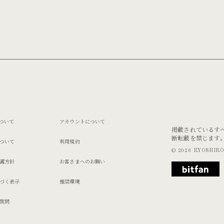
ついて
アカウントについて
掲載されているす
断転載を禁じます
ついて
利用規約
© 2026 RYOSHIRO 
護方針
お客さまへのお願い
づく表示
推奨環境
質問